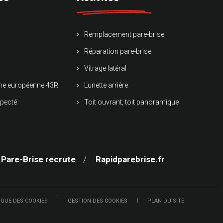
Remplacement pare-brise
Réparation pare-brise
Vitrage latéral
rme européenne 43R
Lunette arrière
specté
Toit ouvrant, toit panoramique
 Pare-Brise recrute
Rapidparebrise.fr
IQUE DES COOKIES
GESTION DES COOKIES
PLAN DU SITE