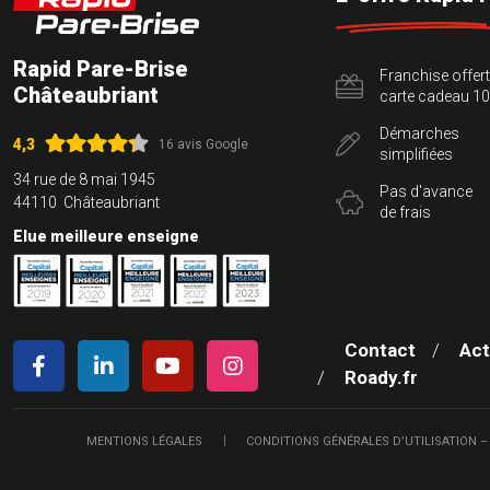
Rapid Pare-Brise
Franchise offer
Châteaubriant
carte cadeau 10
Démarches
4,3
16 avis Google
simplifiées
34 rue de 8 mai 1945
Pas d'avance
44110 Châteaubriant
de frais
Elue meilleure enseigne
Contact
Act
Roady.fr
MENTIONS LÉGALES
CONDITIONS GÉNÉRALES D’UTILISATION –