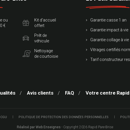
te ou
Kit d'accueil
Garantie casse 1 an
0 €
offert
Garantie impact à vie
Prêt de
Garantie collage à vie
véhicule
Vitrages certifiés no
Nettoyage
de courtoisie
Tarif constructeur re
ualités
Avis clients
FAQ
Votre centre Rapid
 CGU
POLITIQUE DE PROTECTION DES DONNÉES PERSONNELLES
POLIT
Réalisé par Web Enseignes
- Copyright 2026 Rapid Pare-Brise